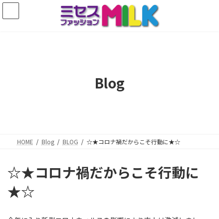
コ
ナ
ン
ビ
テ
ゲ
ン
ー
ツ
シ
へ
ョ
ス
ン
キ
に
Blog
ッ
移
プ
動
HOME
Blog
BLOG
☆★コロナ禍だからこそ行動に★☆
☆★コロナ禍だからこそ行動に
★☆