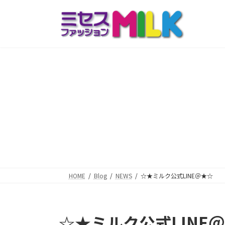
コ
ナ
ン
ビ
テ
ゲ
ン
ー
ツ
シ
へ
ョ
ス
ン
キ
に
ッ
移
プ
動
HOME
Blog
NEWS
☆★ミルク公式LINE＠★☆
☆★ミルク公式LINE