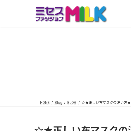
コ
ナ
ン
ビ
テ
ゲ
ン
ー
ツ
シ
へ
ョ
ス
ン
キ
に
ッ
移
プ
動
HOME
Blog
BLOG
☆★正しい布マスクの洗い方★
☆★正しい布マスクの