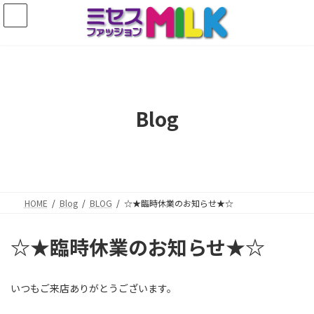
コ
ナ
ン
ビ
テ
ゲ
ン
ー
ツ
シ
へ
ョ
ス
ン
キ
に
Blog
ッ
移
プ
動
HOME
Blog
BLOG
☆★臨時休業のお知らせ★☆
☆★臨時休業のお知らせ★☆
いつもご来店ありがとうございます。