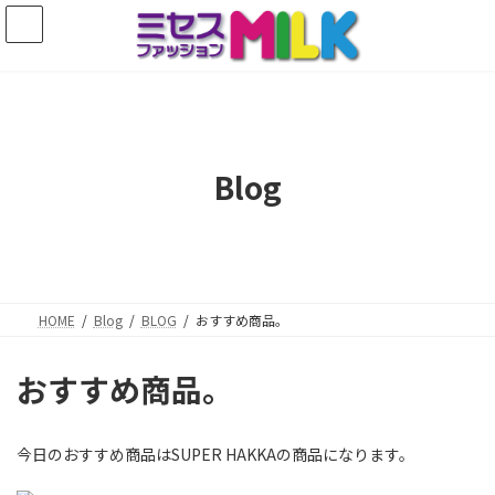
コ
ナ
ン
ビ
テ
ゲ
ン
ー
ツ
シ
へ
ョ
ス
ン
キ
に
Blog
ッ
移
プ
動
HOME
Blog
BLOG
おすすめ商品。
おすすめ商品。
今日のおすすめ商品はSUPER HAKKAの商品になります。