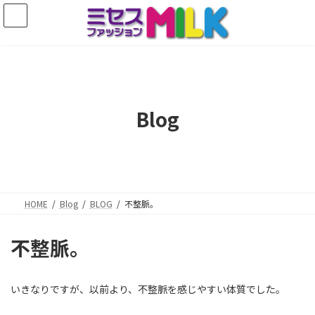
コ
ナ
ン
ビ
テ
ゲ
ン
ー
ツ
シ
へ
ョ
ス
ン
キ
に
Blog
ッ
移
プ
動
HOME
Blog
BLOG
不整脈。
不整脈。
いきなりですが、以前より、不整脈を感じやすい体質でした。