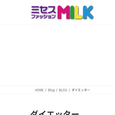
コ
ナ
ン
ビ
テ
ゲ
ン
ー
ツ
シ
へ
ョ
ス
ン
キ
に
ッ
移
プ
動
HOME
Blog
BLOG
ダイエッター
ダイエッター