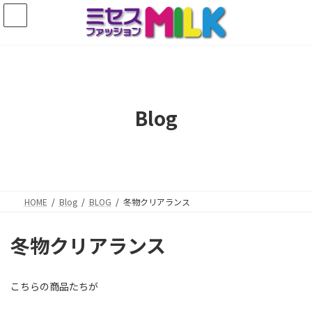
コ
ナ
ン
ビ
テ
ゲ
ン
ー
ツ
シ
へ
ョ
ス
ン
キ
に
Blog
ッ
移
プ
動
HOME
Blog
BLOG
冬物クリアランス
冬物クリアランス
こちらの商品たちが