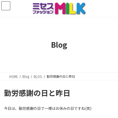
コ
ナ
ン
ビ
テ
ゲ
ン
ー
ツ
シ
へ
ョ
ス
ン
キ
に
Blog
ッ
移
プ
動
HOME
Blog
BLOG
勤労感謝の日と昨日
勤労感謝の日と昨日
今日は、勤労感謝の日で一様はお休みの日ですね(笑)