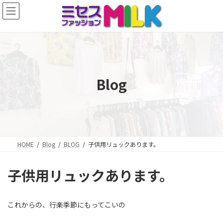
コ
ナ
ン
ビ
テ
ゲ
ン
ー
ツ
シ
へ
ョ
ス
ン
キ
に
Blog
ッ
移
プ
動
HOME
Blog
BLOG
子供用リュックあります。
子供用リュックあります。
これからの、行楽季節にもってこいの