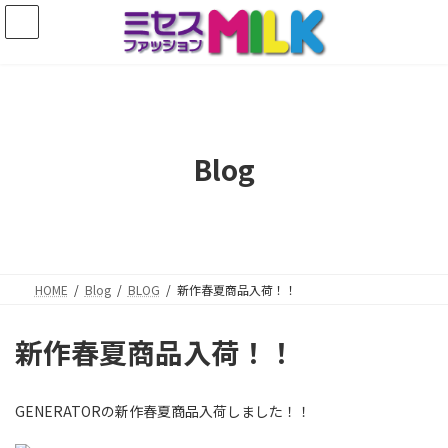
コ
ナ
ン
ビ
テ
ゲ
ン
ー
ツ
シ
へ
ョ
ス
ン
キ
に
Blog
ッ
移
プ
動
HOME
Blog
BLOG
新作春夏商品入荷！！
新作春夏商品入荷！！
GENERATORの新作春夏商品入荷しました！！