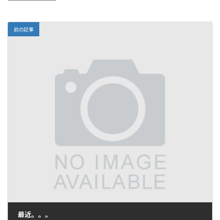
前の記事
最近。。。