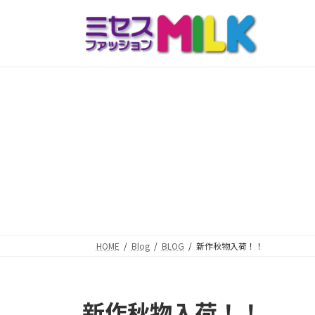
コ
ナ
ン
ビ
テ
ゲ
ン
ー
ツ
シ
へ
ョ
ス
ン
キ
に
ッ
移
プ
動
HOME
Blog
BLOG
新作秋物入荷！！
新作秋物入荷！！