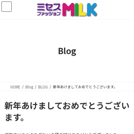
コ
ナ
ン
ビ
テ
ゲ
ン
ー
ツ
シ
へ
ョ
ス
ン
キ
に
Blog
ッ
移
プ
動
HOME
Blog
BLOG
新年あけましておめでとうございます。
新年あけましておめでとうござい
ます。