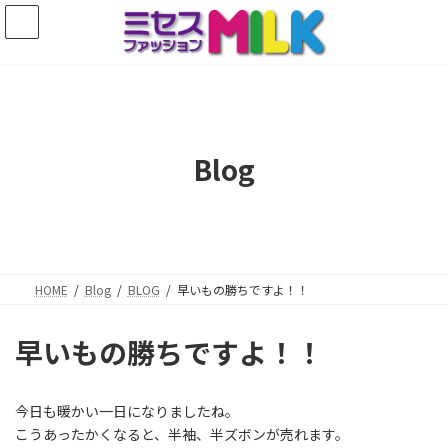
コ
ナ
ン
ビ
テ
ゲ
ン
ー
ツ
シ
へ
ョ
ス
ン
キ
に
Blog
ッ
移
プ
動
HOME
Blog
BLOG
早いもの勝ちですよ！！
早いもの勝ちですよ！！
今日も暖かい一日になりましたね。
こうあったかくなると、半袖、半ズボンが売れます。