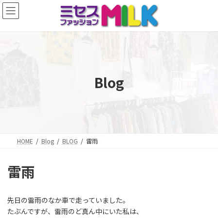
コ
ナ
ン
ビ
テ
ゲ
ン
ー
ツ
シ
へ
ョ
ス
ン
キ
に
Blog
ッ
移
プ
動
HOME
Blog
BLOG
雷雨
雷雨
先日の雷雨のなか車で走っていました。
たぶんですが、雷雨のど真ん中にいた私は、