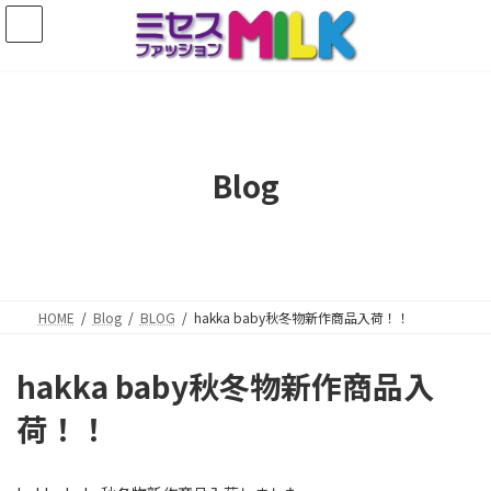
コ
ナ
ン
ビ
テ
ゲ
ン
ー
ツ
シ
へ
ョ
ス
ン
キ
に
Blog
ッ
移
プ
動
HOME
Blog
BLOG
hakka baby秋冬物新作商品入荷！！
hakka baby秋冬物新作商品入
荷！！