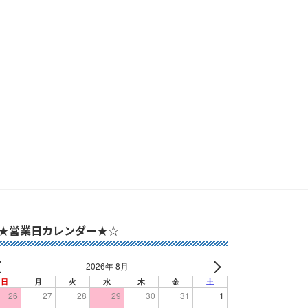
★営業日カレンダー★☆
2026年 8月
日
月
火
水
木
金
土
26
27
28
29
30
31
1