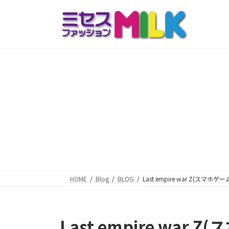
コ
ナ
ン
ビ
テ
ゲ
ン
ー
ツ
シ
へ
ョ
ス
ン
キ
に
ッ
移
プ
動
HOME
Blog
BLOG
Last empire war Z(スマホゲー
Last empire war 