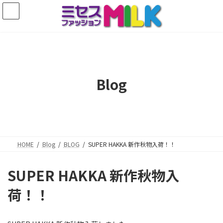
コ
ナ
ン
ビ
テ
ゲ
ン
ー
ツ
シ
へ
ョ
ス
ン
キ
に
Blog
ッ
移
プ
動
HOME
Blog
BLOG
SUPER HAKKA 新作秋物入荷！！
SUPER HAKKA 新作秋物入
荷！！