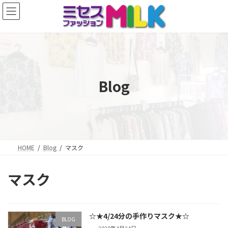
コ
ナ
ン
ビ
テ
ゲ
ン
ー
ツ
シ
へ
ョ
ス
ン
キ
に
Blog
ッ
移
プ
動
HOME
Blog
マスク
マスク
☆★4/24分の手作りマスク★☆
BLOG
2020年4月24日